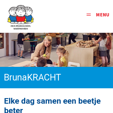
MENU
Toggle
navigati
BrunaKRACHT
Elke dag samen een beetje
beter