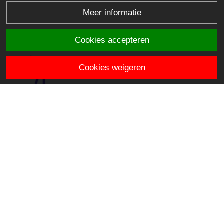
Meer informatie
Cookies accepteren
Cookies weigeren
Dick Brunaschool
Parklaan 3
2742 MG Waddinxveen
directie.dickbrunaschool@stichtingklasse.nl
0182-614406