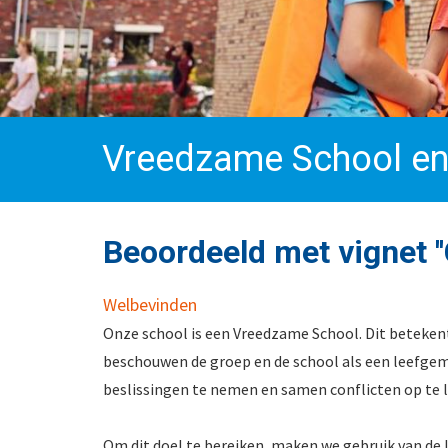
Vreedzame School en
Beoordeeld met vignet '
Welbevinden
Onze school is een Vreedzame School. Dit beteke
beschouwen de groep en de school als een leefgem
beslissingen te nemen en samen conflicten op te l
Om dit doel te bereiken, maken we gebruik van de