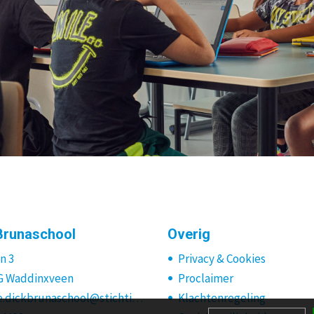
Brunaschool
Overig
n 3
Privacy & Cookies
G Waddinxveen
Proclaimer
directie.dickbrunaschool@stichtingklasse.nl
Klachtenregeling