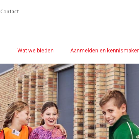
|
Contact
n
Wat we bieden
Aanmelden en kennismake