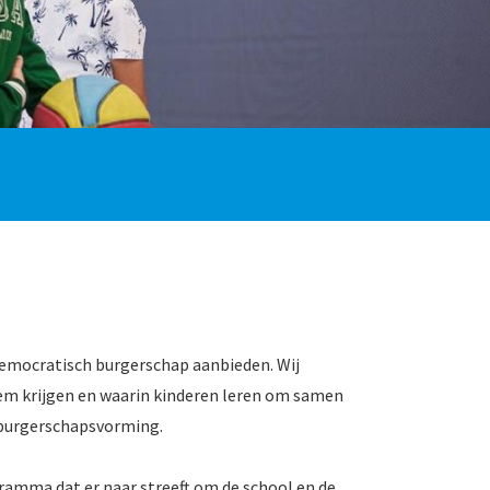
democratisch burgerschap aanbieden. Wij
em krijgen en waarin kinderen leren om samen
n burgerschapsvorming.
ramma dat er naar streeft om de school en de