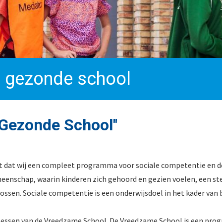
 gezonde school
'Gezonde School''
nt dat wij een compleet programma voor sociale competentie en 
eenschap, waarin kinderen zich gehoord en gezien voelen, een st
ossen. Sociale competentie is een onderwijsdoel in het kader va
 lessen van de Vreedzame School. De Vreedzame School is een prog